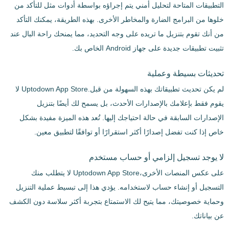
التطبيقات المتاحة لتحليل أمني يتم إجراؤه بواسطة أدوات مثل للتأكد من
خلوها من البرامج الضارة والمخاطر الأخرى. بهذه الطريقة، يمكنك التأكد
من أنك تقوم بتنزيل ما تريده على وجه التحديد، مما يمنحك راحة البال عند
تثبيت تطبيقات جديدة على جهاز Android الخاص بك.
تحديثات بسيطة وعملية
لم يكن تحديث تطبيقاتك بهذه السهولة من قبل.Uptodown App Store لا
يقوم فقط بإعلامك بالإصدارات الأحدث، بل يسمح لك أيضًا بتنزيل
الإصدارات السابقة في حالة احتياجك إليها. تُعد هذه الميزة مفيدة بشكل
خاص إذا كنت تفضل إصدارًا أكثر استقرارًا أو توافقًا لتطبيق معين.
لا يوجد تسجيل إلزامي أو حساب مستخدم
على عكس المنصات الأخرى،Uptodown App Store لا يتطلب منك
التسجيل أو إنشاء حساب لاستخدامه. يؤدي هذا إلى تبسيط عملية التنزيل
وحماية خصوصيتك، مما يتيح لك الاستمتاع بتجربة أكثر سلاسة دون الكشف
عن بياناتك.