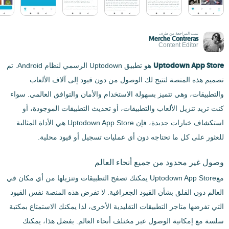
تمت المراجعة من طرف
Merche Contreras
Content Editor
Uptodown App Store
هو تطبيق Uptodown الرسمي لنظام Android. تم
تصميم هذه المنصة لتتيح لك الوصول من دون قيود إلى آلاف الألعاب
والتطبيقات، وهي تتميز بسهولة الاستخدام والأمان والتوافق العالمي. سواء
كنت تريد تنزيل الألعاب والتطبيقات، أو تحديث التطبيقات الموجودة، أو
استكشاف خيارات جديدة، فإن Uptodown App Store هي الأداة المثالية
للعثور على كل ما تحتاجه دون أي عمليات تسجيل أو قيود محلية.
وصول غير محدود من جميع أنحاء العالم
معUptodown App Store يمكنك تصفح التطبيقات وتنزيلها من أي مكان في
العالم دون القلق بشأن القيود الجغرافية. لا تفرض هذه المنصة نفس القيود
التي تفرضها متاجر التطبيقات التقليدية الأخرى، لذا يمكنك الاستمتاع بمكتبة
سلسة مع إمكانية الوصول عبر مختلف أنحاء العالم. بفضل هذا، يمكنك