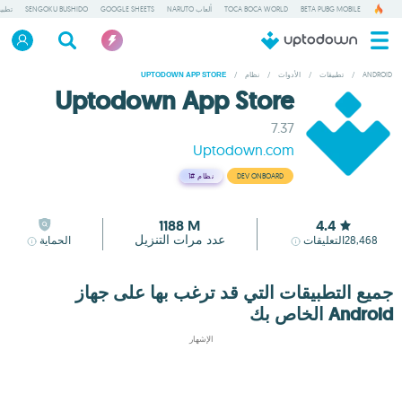
BETA PUBG MOBILE
TOCA BOCA WORLD
ألعاب NARUTO
GOOGLE SHEETS
SENGOKU BUSHIDO
تطبي
ANDROID
/
تطبيقات
/
الأدوات
/
نظام
/
UPTODOWN APP STORE
Uptodown App Store
7.37
Uptodown.com
DEV ONBOARD
نظام
#1
1188 M
4.4
عدد مرات التنزيل
28,468
التعليقات
الحماية
جميع التطبيقات التي قد ترغب بها على جهاز
Android الخاص بك
الإشهار