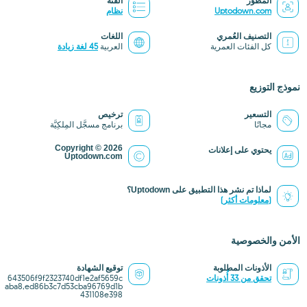
المُطوِّر
الفئة
Uptodown.com
نظام
التصنيف العُمري
اللغات
كل الفئات العمرية
العربية
45 لغة زيادة
نموذج التوزيع
التسعير
ترخيص
مجانًا
برنامج مسجَّل المِلكِيَّة
Copyright © 2026
يحتوي على إعلانات
Uptodown.com
لماذا تم نشر هذا التطبيق على Uptodown؟
(معلومات أكثر)
الأمن والخصوصية
الأذونات المطلوبة
توقيع الشهادة
تحقق من 33 أُذونات
643506f9f2323740df1e2af5659c
aba8,ed86b3c7d53cba96769d1b
431108e398