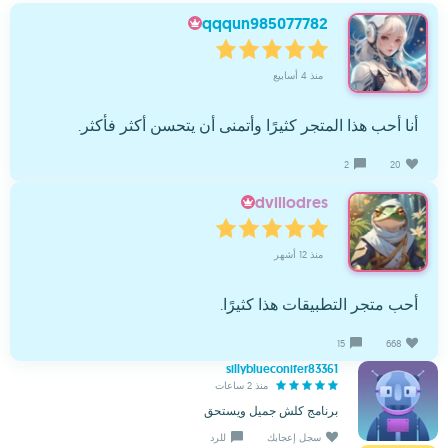
qqqun985077782
منذ 4 أسابيع
أنا أحب هذا المتجر كثيرًا وأتمنى أن يتحسن أكثر فأكثر.
2
20
dvillodres
منذ 12 أشهر
أحب متجر التطبيقات هذا كثيرًا.
15
668
sillyblueconifer83361
منذ 2 ساعات
برنامج كلش جميل ويستحق
سجل إعجابك
للرد