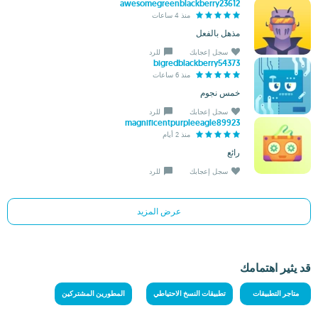
awesomegreenblackberry23612
منذ 4 ساعات
مذهل بالفعل
سجل إعجابك
للرد
bigredblackberry54373
منذ 6 ساعات
خمس نجوم
سجل إعجابك
للرد
magnificentpurpleeagle89923
منذ 2 أيام
رائع
سجل إعجابك
للرد
عرض المزيد
قد يثير اهتمامك
متاجر التطبيقات
تطبيقات النسخ الاحتياطي
المطورين المشتركين