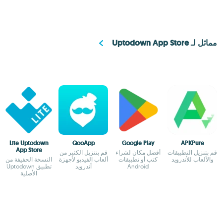
مماثل لـ Uptodown App Store
Lite Uptodown
QooApp
Google Play
APKPure
App Store
قم بتنزيل التطبيقات
أفضل مكان لشراء
قم بتنزيل الكثير من
والألعاب للأندرويد
كتب أو تطبيقات
ألعاب الفيديو لأجهزة
النسخة الخفيفة من
Android
أندرويد
تطبيق Uptodown
الأصلية