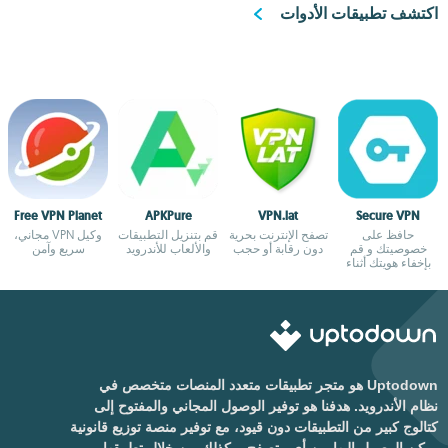
اكتشف تطبيقات الأدوات
Free VPN Planet
APKPure
VPN.lat
Secure VPN
حافظ على
تصفح الإنترنت بحرية
قم بتنزيل التطبيقات
وكيل VPN مجاني،
خصوصيتك و قم
دون رقابة أو حجب
والألعاب للأندرويد
سريع وآمن
بإخفاء هويتك أثناء
التصفح
Uptodown هو متجر تطبيقات متعدد المنصات متخصص في
نظام الأندرويد. هدفنا هو توفير الوصول المجاني والمفتوح إلى
كتالوج كبير من التطبيقات دون قيود، مع توفير منصة توزيع قانونية
يمكن الوصول إليها من أي متصفح، وكذلك من خلال تطبيقها