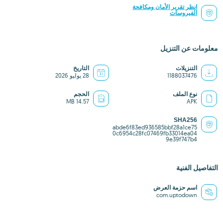
انظر تقرير الأمان ومكافحة
الفيروسات
معلومات عن التنزيل
التنزيلات
التاريخ
1188037476
28 يوليو 2026
نوع الملف
الحجم
14.57 MB
APK
SHA256
abde6f83ed936585bbf28a1ce75
0c6954c28fc07469fb33014ea04
9e39f747b4
التفاصيل الفنية
اسم حزمة العرض
com.uptodown